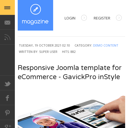
LOGIN
REGISTER
USERNAME
TUESDAY, 19 OCTOBER 2021 02:10
CATEGORY:
DEMO CONTENT
WRITTEN BY:
PASSWORD
SUPER USER
HITS: 882
Responsive Joomla template for
REMEMBER ME
eCommerce - GavickPro inStyle
Forgot your password?
Forgot your username?