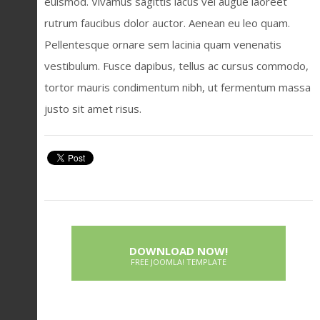
euismod. Vivamus sagittis lacus vel augue laoreet
rutrum faucibus dolor auctor. Aenean eu leo quam.
Pellentesque ornare sem lacinia quam venenatis
vestibulum. Fusce dapibus, tellus ac cursus commodo,
tortor mauris condimentum nibh, ut fermentum massa
justo sit amet risus.
DOWNLOAD NOW!
FREE JOOMLA! TEMPLATE