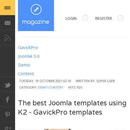
LOGIN
REGISTER
USERNAME
GavickPro
PASSWORD
Joomla! 3.0
Demo
REMEMBER ME
Content
TUESDAY, 19 OCTOBER 2021 02:10
WRITTEN BY: SUPER USER
CATEGORY:
DEMO CONTENT
HITS: 925
Forgot your password?
The best Joomla templates using
Forgot your username?
K2 - GavickPro templates