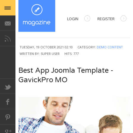
LOGIN
REGISTER
USERNAME
TUESDAY, 19 OCTOBER 2021 02:10
CATEGORY:
DEMO CONTENT
WRITTEN BY:
PASSWORD
SUPER USER
HITS: 777
Best App Joomla Template -
REMEMBER ME
GavickPro MO
Forgot your password?
Forgot your username?