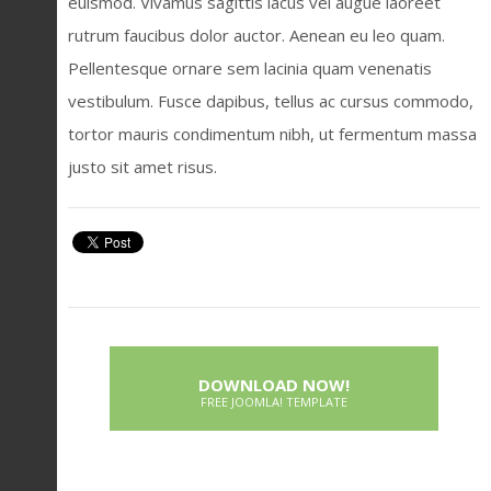
euismod. Vivamus sagittis lacus vel augue laoreet
rutrum faucibus dolor auctor. Aenean eu leo quam.
Pellentesque ornare sem lacinia quam venenatis
vestibulum. Fusce dapibus, tellus ac cursus commodo,
tortor mauris condimentum nibh, ut fermentum massa
justo sit amet risus.
DOWNLOAD NOW!
FREE JOOMLA! TEMPLATE