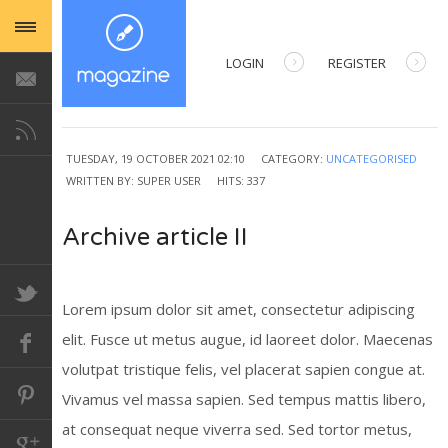
LOGIN
REGISTER
USERNAME
TUESDAY, 19 OCTOBER 2021 02:10
CATEGORY:
UNCATEGORISED
WRITTEN BY:
PASSWORD
SUPER USER
HITS: 337
Archive article II
REMEMBER ME
Lorem ipsum dolor sit amet, consectetur adipiscing
elit. Fusce ut metus augue, id laoreet dolor. Maecenas
Forgot your password?
Forgot your username?
volutpat tristique felis, vel placerat sapien congue at.
Vivamus vel massa sapien. Sed tempus mattis libero,
at consequat neque viverra sed. Sed tortor metus,